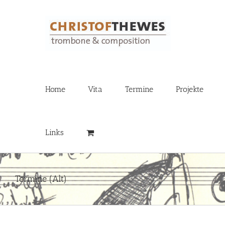
Zum
Inhalt
springen
Home
Vita
Termine
Projekte
Links
Termine (Alt)