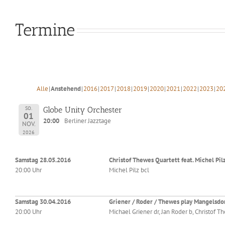
Termine
Alle
Anstehend
2016
2017
2018
2019
2020
2021
2022
2023
20
SO.
Globe Unity Orchester
01
20:00
Berliner Jazztage
NOV.
2026
Samstag 28.05.2016
Christof Thewes Quartett feat. Michel Pil
20:00 Uhr
Michel Pilz bcl
Samstag 30.04.2016
Griener / Roder / Thewes play Mangelsdor
20:00 Uhr
Michael Griener dr, Jan Roder b, Christof T