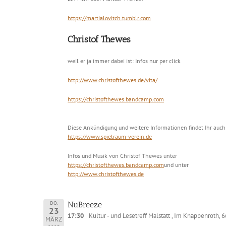
https://martialovitch.tumblr.com
Christof Thewes
weil er ja immer dabei ist: Infos nur per click
http://www.christofthewes.de/vita/
https://christofthewes.bandcamp.com
Diese Ankündigung und weitere Informationen findet Ihr auc
https://www.spielraum-verein.de
Infos und Musik von Christof Thewes unter
https://christofthewes.bandcamp.com
und unter
http://www.christofthewes.de
DO.
NuBreeze
23
17:30
Kultur - und Lesetreff Malstatt , Im Knappenroth,
MÄRZ