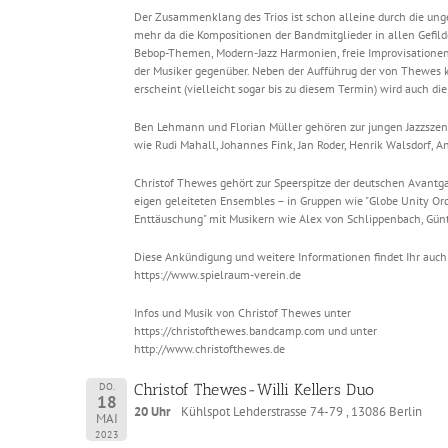
Der Zusammenklang des Trios ist schon alleine durch die ung
mehr da die Kompositionen der Bandmitglieder in allen Gefild
Bebop-Themen, Modern-Jazz Harmonien, freie Improvisationen 
der Musiker gegenüber. Neben der Aufführug der von Thewes k
erscheint (vielleicht sogar bis zu diesem Termin) wird auch d
Ben Lehmann und Florian Müller gehören zur jungen Jazzszene
wie Rudi Mahall, Johannes Fink, Jan Roder, Henrik Walsdorf, An
Christof Thewes gehört zur Speerspitze der deutschen Avantga
eigen geleiteten Ensembles – in Gruppen wie "Globe Unity Orche
Enttäuschung" mit Musikern wie Alex von Schlippenbach, Gün
Diese Ankündigung und weitere Informationen findet Ihr auc
https://www.spielraum-verein.de
Infos und Musik von Christof Thewes unter
https://christofthewes.bandcamp.com und unter
http://www.christofthewes.de
DO.
Christof Thewes-Willi Kellers Duo
18
20 Uhr
Kühlspot Lehderstrasse 74-79 , 13086 Berlin
MAI
2023