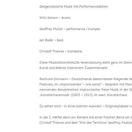
Zeitgenössische Musik mit Performanceaktion:
Willi Kellers – drums
Geoffroy Muller – performance / trumpet
Jan Roder – bass
Christof Thewes – trombone
Diese MusikAktionANALOG-Veranstaltung steht ganz im Zeichen 
Kunst und ebenso intensivem Zusammensein.
Raimund Dillmann – Deutschlands bekanntester fliegender J
Festivals, im „improvisierten“ – wie sonst? – Gespräch mit Hans
nennenden Konzertreihen improvisierter, freier Musik in der S
„Künstlerhausmusik“ (2003 – 2013) im saarl. Künstlerhaus.
Zu sehen sind – in einer kleinen Auswahl – Originalplakate v
In der 2. Hälfte dann ein Konzert mit einer frischen Band um d
Christof Thewes und dem “Wirt des Terminus“ Geoffroy Muelle