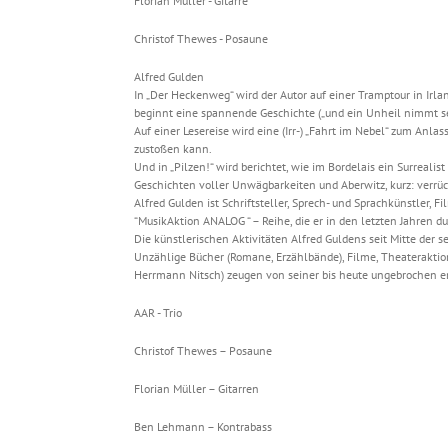
Florian Müller - Gitarre
Christof Thewes - Posaune
Alfred Gulden
In „Der Heckenweg“ wird der Autor auf einer Tramptour in I
beginnt eine spannende Geschichte („und ein Unheil nimmt se
Auf einer Lesereise wird eine (Irr-) „Fahrt im Nebel“ zum Anla
zustoßen kann.
Und in „Pilzen!“ wird berichtet, wie im Bordelais ein Surrealist 
Geschichten voller Unwägbarkeiten und Aberwitz, kurz: verrü
Alfred Gulden ist Schriftsteller, Sprech- und Sprachkünstler,
“MusikAktion ANALOG “ – Reihe, die er in den letzten Jahren du
Die künstlerischen Aktivitäten Alfred Guldens seit Mitte der
Unzählige Bücher (Romane, Erzählbände), Filme, Theateraktion
Herrmann Nitsch) zeugen von seiner bis heute ungebrochen en
AAR - Trio
Christof Thewes – Posaune
Florian Müller – Gitarren
Ben Lehmann – Kontrabass