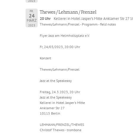
2023
FR.
Thewes/Lehmann/Frenzel
24
20 Uhr
Kellerei in Hotel Jasper's Mitte Anklamer Str 27 
MÄRZ
Thewes/Lehmann/Frenzel - Programm - field notes
2023
Flyer Jazz am Helmholtzplatz e.V.
Fr, 24/03/2023, 20:00 Uhr
Konzert
Thewes/Lehmann/Frenzel
Jazz at the Speakeasy
Freitag, 24.3.2023, 20 Uhr
Jazz at the Speakeasy
Kellerei in Hotel Jasper's Mitte
Anklamer Str 27
10115 Berlin
LEHMANN/FRENZEL/THEWES
Christof Thewes - trombone