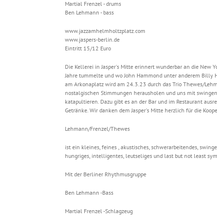
Martial Frenzel - drums
Ben Lehmann - bass
www.jazzamhelmholtzplatz.com
www.jaspers-berlin.de
Eintritt 15/12 Euro
Die Kellerei in Jasper's Mitte erinnert wunderbar an die New Y
Jahre tummelte und wo John Hammond unter anderem Billy Ho
am Arkonaplatz wird am 24.3.23 durch das Trio Thewes/Lehma
nostalgischen Stimmungen herausholen und uns mit swingend
katapultieren. Dazu gibt es an der Bar und im Restaurant aus
Getränke. Wir danken dem Jasper's Mitte herzlich für die Koope
Lehmann/Frenzel/Thewes
ist ein kleines, feines , akustisches, schwerarbeitendes, swing
hungriges, intelligentes, leutseliges und last but not least sym
Mit der Berliner Rhythmusgruppe
Ben Lehmann -Bass
Martial Frenzel -Schlagzeug