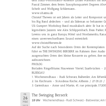
dem Dada-Performance-Kollektiv Quatre Marteaux mit Élodie
Pascal Zimmer, dem freien Saxophonquartett Degrees Abov
Scheib und Wolfgang Schliemann...
www.ohatmu.de
Christof Thewes ist seit Jahren als Leiter und Komponist 
bis Big Band abdecken – und als Sideman so bekannter G
Uli Gumpert Workshop Band musikalisch aktiv. Er hat in 
legendären Jazzern wie Alex Schlippenbach, Evan Parker, R
Lovens uva. in ganz Europa, Mittel und Nordamerika, Kana
einen unverwechselbaren Sound entwickelt.
www.christofthewes.de
Auf der Suche nach besonderen Orten der Kontemplation u
führt es THE SWINGING BERSERK im Rahmen ihrer Audio Pr
ausgesuchten Orten drei kleine Konzerte zu geben, ihre m
aufzuzeichnen:
PROLOG:
Bioladen Ringelblume, Nauwieser Viertel, Saarbrücken - 2
BLIESGAU:
1. Wochenendhaus - Rudi Schwarz, Ballweiler, Am Erfweil
2. Im Kirchturm - St.Andreas Kirche, Altheim / 27.05.23 /
3. Gartenhaus - Anne und Martin, 41, rue principale, 5720
FR.
The Swinging Berserk
26
18 Uhr
Wochenendhaus - Rudi Schwarz - Ballweiler, Am 
MAI
2023