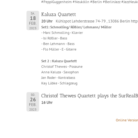
#PeppiGuggenheim #Neukölln #Berlin #BerlinJazz #JazzNeukö
SA.
Kaluza Quartett
18
20 Uhr
Kühlspot Lehderstrasse 74-79 , 13086 Berlin htt
FEB.
Set1: Schmolling/ Rößler/ Lehmann/ Müller
2023
- Marc Schmolling - Klavier
- Isi Rößler - Bass
- Ben Lehmann - Bass
- Flo Müller - E - Gitarre
Set 2 : Kaluza Quartett
Christof Thewes - Posaune
Anna Kaluza - Saxophon
Jan Roder - Kontrabass
Kay Lübke - Schlagzeug
SO.
Christof Thewes Quartett plays the SurReal
26
16 Uhr
FEB.
2023
Online Versio