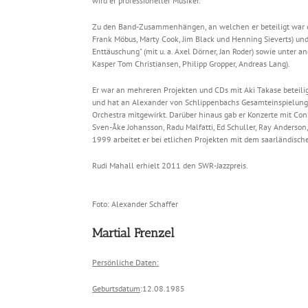
wird er professioneller Musiker.
Zu den Band-Zusammenhängen, an welchen er beteiligt war ode
Frank Möbus, Marty Cook, Jim Black und Henning Sieverts) un
Enttäuschung" (mit u. a. Axel Dörner, Jan Roder) sowie unter a
Kasper Tom Christiansen, Philipp Gropper, Andreas Lang).
Er war an mehreren Projekten und CDs mit Aki Takase beteiligt
und hat an Alexander von Schlippenbachs Gesamteinspielun
Orchestra mitgewirkt. Darüber hinaus gab er Konzerte mit Conny
Sven-Åke Johansson, Radu Malfatti, Ed Schuller, Ray Anderson
1999 arbeitet er bei etlichen Projekten mit dem saarländisc
Rudi Mahall erhielt 2011 den SWR-Jazzpreis.
Foto: Alexander Schaffer
Martial Frenzel
Persönliche Daten:
Geburtsdatum
:12.08.1985