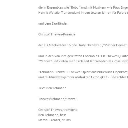
die in Ensembles wie ''Bubu '' und mit Musikern wie Paul Eng
Henrik Walsdorff undundund in den letzten Jahren für Furore 
und dem Saarländer
Christof Thewes-Posaune
der als Mitglied des ''Globe Unity Orchester'', ''Ruf der Heimat'',
und in den von ihm geleiteten Ensembles ''Ch.Thewes Quartet '', '
''Yahoos'' und vielen mehr sich seit Jahrzehnten als Posauni
''Lehmann Frenzel + Thewes'' spielt ausschließlich Eigenko
und blutdrucksteigernder abstrakter 12tönigkeit - Eine echtes 
Text: Ben Lehmann
Thewes/Lehmann/Frenzel
Christof Thewes, trombone
Ben Lehmann, bass
Martial Frenzel, drums