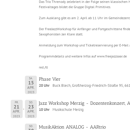
Das Trio Threnody zelebriert in der Folge seinen klassischen 
Festivaltages bildet die Gruppe Digital Primitives.
Zum Ausklang gibt es am 2. April ab 11 Uhr im Gemeindezen­t
Der FreeJazzWorkshop für Anfänger und Fortgeschrittene findet
Saxophonisten Jan Klare statt.
Anmeldung zum Workshop und Ticketreservierung per E-Mail 
Programmdetails und weitere Infos auf www.freejazzsaar.de
red./tt
SA.
Phase Vier
15
20 Uhr
Buck Blech, Großherzog-Friedrich-Straße 95, 66
APR.
2023
FR.
SO.
Jazz Workshop Merzig - Dozentenkonzert, 
21
23
10 Uhr
Musikschule Merzig
APR.
APR.
2023
2023
SO.
MusikAktion ANALOG - AARtrio