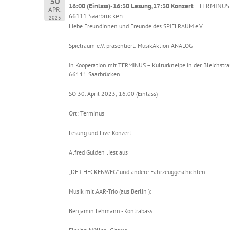
30
16:00 (Einlass)-16:30 Lesung,17:30 Konzert
TERMINUS –
APR.
66111 Saarbrücken
2023
Liebe Freundinnen und Freunde des SPIELRAUM e.V
Spielraum e.V. präsentiert: MusikAktion ANALOG
In Kooperation mit TERMINUS – Kulturkneipe in der Bleichstras
66111 Saarbrücken
SO 30. April 2023; 16:00 (Einlass)
Ort: Terminus
Lesung und Live Konzert:
Alfred Gulden liest aus
„DER HECKENWEG“ und andere Fahrzeuggeschichten
Musik mit AAR-Trio (aus Berlin ):
Benjamin Lehmann - Kontrabass