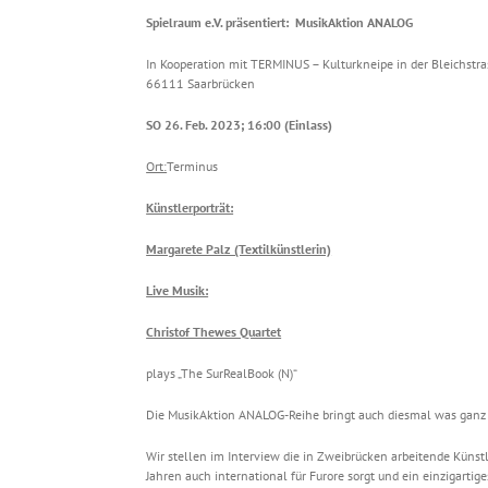
Spielraum e.V. präsentiert: MusikAktion ANALOG
In Kooperation mit TERMINUS – Kulturkneipe in der Bleichstras
66111 Saarbrücken
SO 26. Feb. 2023; 16:00 (Einlass)
Ort:
Terminus
Künstlerporträt:
Margarete Palz (Textilkünstlerin)
Live Musik:
Christof Thewes Quartet
plays „The SurRealBook (N)“
Die MusikAktion ANALOG-Reihe bringt auch diesmal was ganz
Wir stellen im Interview die in Zweibrücken arbeitende Künstle
Jahren auch international für Furore sorgt und ein einzigartig