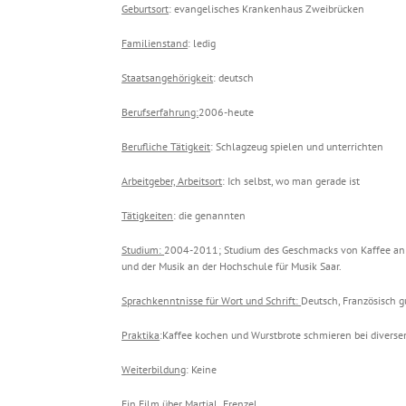
Geburtsort
: evangelisches Krankenhaus Zweibrücken
Familienstand
: ledig
Staatsangehörigkeit
: deutsch
Berufserfahrung:
2006-heute
Berufliche Tätigkeit
: Schlagzeug spielen und unterrichten
Arbeitgeber, Arbeitsort
: Ich selbst, wo man gerade ist
Tätigkeiten
: die genannten
Studium:
2004-2011; Studium des Geschmacks von Kaffee an d
und der Musik an der Hochschule für Musik Saar.
Sprachkenntnisse für Wort und Schrift:
Deutsch, Französisch g
Praktika
:
Kaffee kochen und Wurstbrote schmieren bei divers
Weiterbildung
: Keine
Ein Film über Martial Frenzel