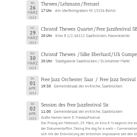
SO.
Thewes/Lehmann/Frenzel
26
17 Uhr
Am Iderfenngraben 45 13156 Berlin
MÄRZ
2023
MI.
Christof Thewes Quartet/Free Jazzfestival S
29
20 Uhr
Kino 8 1/2, 66111 Saarbrücken, Nauwieserstr.
MÄRZ
2023
DO.
Christof Thewes /Silke Eberhard/Uli Gumpe
30
20 Uhr
Stadtgalerie Saarbrücken / St.Johanner Markt
MÄRZ
2023
SA.
Free Jazz Orchester Saar / Free Jazz festival
01
19:30
Gemeindesaal der ev.Kirche, Saarbrücken
APR.
2023
SO.
Session des Free Jazzfestival Sir.
02
11:00
Gemeindesaal der ev.Kirche, Saarbrücken
APR.
Große Namen beim 8. FreeJazzFestival
2023
Der Prolog am Mittwoch, 29. März, im Kino 8 ½ beginnt mit e
der Dokumentarfilm „Taking the dog for a walk – Conversations 
sich mit der Entwicklung der britischen Improszene seit den 6