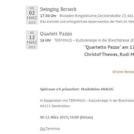
DO.
Swinging Berserk
02
17:30 Uhr
Bioladen Ringelblume,Cecilienstraße 23, 66
MÄRZ
Das kleinste und erfolgreichste Jazzensemble der Welt im Nat
2023
SO.
Quartett Pazzo
12
16 Uhr
TERMINUS – Kulturkneipe in der Bleichstrasse (
MÄRZ
"Quartetto Pazzo" am 1
2023
Christof Thewes, Rudi M
Online Versio
Spielraum e.V. präsentiert: MusikAktion ANALOG
In Kooperation mit TERMINUS – Kulturkneipe in der Bleichstras
66111 Saarbrücken
SO 12. März 2023; 16:00 (Einlass)
Ort:
Terminus