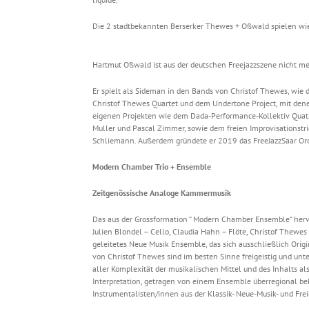
Die 2 stadtbekannten Berserker Thewes + Oßwald spielen wie
Hartmut Oßwald ist aus der deutschen Freejazzszene nicht 
Er spielt als Sideman in den Bands von Christof Thewes, wie
Christof Thewes Quartet und dem Undertone Project, mit den
eigenen Projekten wie dem Dada-Performance-Kollektiv Quatre 
Muller und Pascal Zimmer, sowie dem freien Improvisationstr
Schliemann. Außerdem gründete er 2019 das FreeJazzSaar Orc
Modern Chamber Trio + Ensemble
Zeitgenössische Analoge Kammermusik
Das aus der Grossformation “ Modern Chamber Ensemble“ her
Julien Blondel – Cello, Claudia Hahn – Flöte, Christof Thewes
geleitetes Neue Musik Ensemble, das sich ausschließlich Orig
von Christof Thewes sind im besten Sinne freigeistig und unter
aller Komplexität der musikalischen Mittel und des Inhalts a
Interpretation, getragen von einem Ensemble überregional be
Instrumentalisten/innen aus der Klassik- Neue-Musik- und Fre