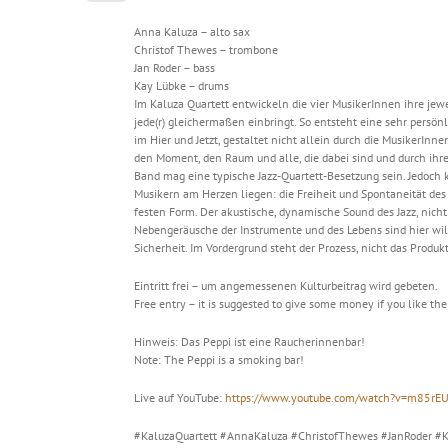
Anna Kaluza – alto sax
Christof Thewes – trombone
Jan Roder – bass
Kay Lübke – drums
Im Kaluza Quartett entwickeln die vier MusikerInnen ihre jew
jede(r) gleichermaßen einbringt. So entsteht eine sehr persön
im Hier und Jetzt, gestaltet nicht allein durch die MusikerInn
den Moment, den Raum und alle, die dabei sind und durch ih
Band mag eine typische Jazz-Quartett-Besetzung sein. Jedoch 
Musikern am Herzen liegen: die Freiheit und Spontaneität des 
festen Form. Der akustische, dynamische Sound des Jazz, nicht
Nebengeräusche der Instrumente und des Lebens sind hier wil
Sicherheit. Im Vordergrund steht der Prozess, nicht das Produkt
Eintritt frei – um angemessenen Kulturbeitrag wird gebeten.
Free entry – it is suggested to give some money if you like th
Hinweis: Das Peppi ist eine Raucherinnenbar!
Note: The Peppi is a smoking bar!
Live auf YouTube:
https://www.youtube.com/watch?v=m85rE
#KaluzaQuartett #AnnaKaluza #ChristofThewes #JanRoder #Ka