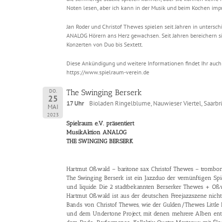
Noten lesen, aber ich kann in der Musik und beim Kochen impr
Jan Roder und Christof Thewes spielen seit Jahren in unters
ANALOG Hörern ans Herz gewachsen. Seit Jahren bereichern si
Konzerten von Duo bis Sextett.
Diese Ankündigung und weitere Informationen findet Ihr auc
https://www.spielraum-verein.de
DO.
The Swinging Berserk
25
17 Uhr
Bioladen Ringelblume, Nauwieser Viertel, Saarbrü
MAI
2023
Spielraum e.V. präsentiert
MusikAktion ANALOG
THE SWINGING BERSERK
Hartmut Oßwald – baritone sax Christof Thewes – trombo
The Swinging Berserk ist ein Jazzduo der vernünftigen Spiel
und liquide. Die 2 stadtbekannten Berserker Thewes + Oßw
Hartmut Oßwald ist aus der deutschen Freejazzszene nich
Bands von Christof Thewes, wie der Gulden/Thewes Little
und dem Undertone Project, mit denen mehrere Alben ents