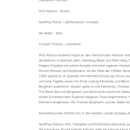
Willi Kellers – drums
Geoffroy Muller – performance / trumpet
Jan Roder – bass
Christof Thewes – trombone
Willi Kellers studierte Musik an den Hochschulen Münster un
die Bühnen in Bochum, Köln, Hamburg, Basel und Wien tätig. S
folgten Projekte mit Achim Knispel, mit einer eigenen Worksh
Willem Breuker und Brötzmann. Ab der Mitte der 1980er Jahre 
1989 spielte er im Quartett mit Manfred Schoof, Jay Oliver un
und Julie Tippett, sowie mit Ernst-Ludwig Petrowski und Barre
Bergman zusammen. Aktuell spielt er mit Petrowsky, Thomas 
Trio Boom Box mit Borgmann und Akira Ando sowie mit Abdoura
einem Ensemble dem Susanne Wegener, Theo Jörgensmann, Hein
Ortmann angehören. Mit Thomas Borgmann und Jan Roder bilde
Konzerttourneen führten ihn in die meisten Länder Europas, ab
Geoffroy Mueller, Wirt, Trompeter und Performancekünstler, zu 
die schwierige Stücke spielen können, aber sie können keine 