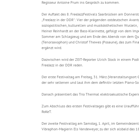
Regisseur Antoine Prum ins Gespräch zu kommen.
Der Auftakt des 8. FreeJazzFestivals Saarbrücken am Donnersta
„FreeJazz in der DDR“: Vier der prägenden ostdeutschen Avant
soziopolitischen, kulturellen und musikästhetischen Wurzeln,
Heiner Reinhardt an der Bass-Klarinette, gefolgt von dem Im
Sommer am Schlagzeug und am Ende des Abends von dem Quar
(Tenorsaxophon) und Christof Thewes (Posaune), das zum Fina
ergänzt wird.
Dazwischen wird der ZEIT-Reporter Ulrich Stock in einem Pod
FreeJazz in der DDR reden.
Der erste Festivaltag am Freitag, 31. März (Veranstaltungsort
der sehr seltenen und laut ihm dem definitiv letzten Piano-S
Danach präsentiert das Trio Thermal elektroakustische Exper
Zum Abschluss des ersten Festivaltages gibt es eine Urauffüh
RoKeT.
Der zweite Festivaltag am Samstag, 1. April, im Gemeindezentr
Vibraphon-Magierin Els Vandeweyer, zu der sich alsbald das 1