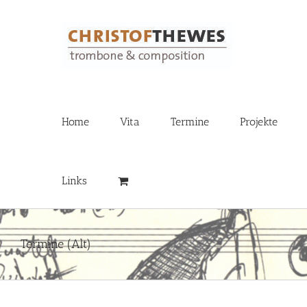
Zum
Inhalt
springen
Home
Vita
Termine
Projekte
Links
Termine (Alt)