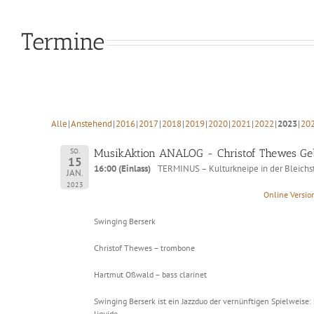
Termine
Alle
Anstehend
2016
2017
2018
2019
2020
2021
2022
2023
20
SO.
MusikAktion ANALOG - Christof Thewes Geb
15
16:00 (Einlass)
TERMINUS – Kulturkneipe in der Bleichs
JAN.
2023
Online Versio
Swinging Berserk
Christof Thewes – trombone
Hartmut Oßwald – bass clarinet
Swinging Berserk ist ein Jazzduo der vernünftigen Spielweise: 
liquide.