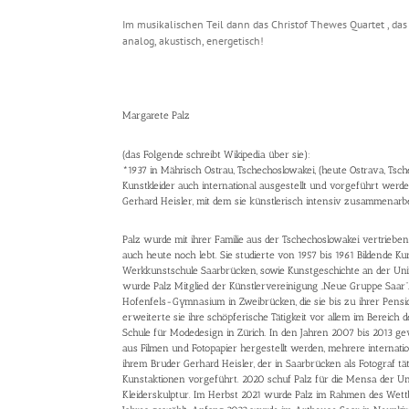
Im musikalischen Teil dann das Christof Thewes Quartet , das
analog, akustisch, energetisch!
Margarete Palz
(das Folgende schreibt Wikipedia über sie):
*1937 in Mährisch Ostrau, Tschechoslowakei, (heute Ostrava, Tsche
Kunstkleider auch international ausgestellt und vorgeführt werd
Gerhard Heisler, mit dem sie künstlerisch intensiv zusammenarbe
Palz wurde mit ihrer Familie aus der Tschechoslowakei vertriebe
auch heute noch lebt. Sie studierte von 1957 bis 1961 Bildende 
Werkkunstschule Saarbrücken, sowie Kunstgeschichte an der Univer
wurde Palz Mitglied der Künstlervereinigung „Neue Gruppe Saar“.
Hofenfels-Gymnasium in Zweibrücken, die sie bis zu ihrer Pensi
erweiterte sie ihre schöpferische Tätigkeit vor allem im Bereich d
Schule für Modedesign in Zürich. In den Jahren 2007 bis 2013 gewa
aus Filmen und Fotopapier hergestellt werden, mehrere internatio
ihrem Bruder Gerhard Heisler, der in Saarbrücken als Fotograf tät
Kunstaktionen vorgeführt. 2020 schuf Palz für die Mensa der Un
Kleiderskulptur. Im Herbst 2021 wurde Palz im Rahmen des Wettb