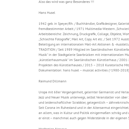
Also das wird was ganz Besonderes !!!
Hans Husel
1942 geb. in Speyer/Rh. / Buchhändler, Grafikdesigner, Galerist
fremdbestimmter Arbeit / 1971 Multimedia-Western „Schwierigk
Arbeitsbereiche: Zeichnung, Druckgrafik, Collage, Objekte, Wort
„Schlechte Fotografie“, Mail Art, Copy Art etc. / Seit 1972 Aus
Beteiligung an internationalen Mail-Art Aktionen & -Ausstel
TRADITION / Seit 1989 Mitglied im Saarländischen Künstlerbu
Musik“ in der Stadtgalerie Saarbrücken mit internationalen M
„künstlerhausmusik“ im Saarländischen Künstlerhaus / 2001-
Projekten des Künstlerhauses / 2015 – 2018 Kuratorische Mitar
Dokumentation: hans husel – musical activities (~1980-2018)
Raimund Dillmann
Uropa mit 68er Vergangenheit, gelernter Germanist und Verleg
Jazz und Neuer Musik unterwegs, selbst Veranstalter von über 
und leidenschaftlicher Scrabbler, gelegentlich – zähneknirsche
Seit Corona im Ruhestand und in der Altersarmut eingerichtet.
an allem, was in Kultur und Politik einigermaßen schräg u
er einst – manchmal auch gegen Widerstände in der eigenen S
Meditation Nervous