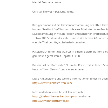
Martial Frenzel – drums
Christof Thewes – posaune, komp.
Bezugnehmend auf die Jazzstandardsammlung des allen Jazze
Namen “Realbook “geführt und wie eine Bibel des guten Gesch
Stückesammlung in vielen Proben und Konzerten erarbeitet, d
– etwa 300 Stück an der Zahl – und in den letzen 40 Jahren e
was die Titel betrifft, alphabetisch geordnet.
Halbjährlich nimmt das Quartet in einem Spielmarathon die St
gemixt und gemastered – später als CD.
Diesmal ist der Buchstabe “ N ‚‚ an der Reihe , mit so tollen St
Negativ“, “Non Servum“ und vielen anderen …
Diese Ankündigung und weitere Informationen findet Ihr auc
https://www.spielraum-verein.de
Infos und Musik von Christof Thewes unter
https://christofthewes.bandcamp.com
und unter
http://www.christofthewes.de