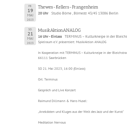
FR.
Thewes-Kellers-Frangenheim
19
20 Uhr
Studio Börne , Börnestr. 43/45 13086 Berlin
MAI
2023
SO.
MusikAktionANALOG
21
16 Uhr - Einlass
TERMINUS – Kulturkneipe in der Bleichs
MAI
Spielraum e.V. präsentiert: MusikAktion ANALOG
2023
In Kooperation mit TERMINUS – Kulturkneipe in der Bleichstras
66111 Saarbrücken
SO 21. Mai 2023; 16:00 (Einlass)
Ort: Terminus
Gespräch und Live Konzert
Raimund Dillmann & Hans Husel:
„Anekdoten und Kluges aus der Welt des Jazz und der Kunst"
Meditation Nervous