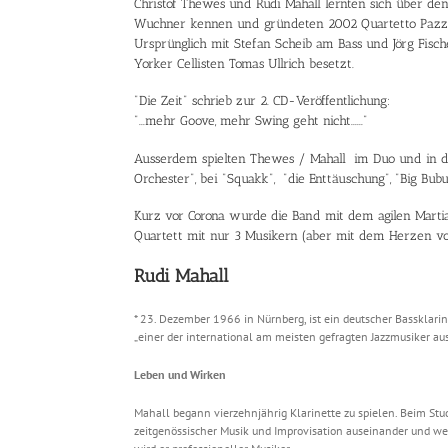
Christof Thewes und Rudi Mahall lernten sich über de
Wuchner kennen und gründeten 2002 Quartetto Pazz
Ursprünglich mit Stefan Scheib am Bass und Jörg Fi
Yorker Cellisten Tomas Ullrich besetzt.
"Die Zeit" schrieb zur 2. CD-Veröffentlichung:
"...mehr Goove, mehr Swing geht nicht......"
Ausserdem spielten Thewes / Mahall im Duo und in d
Orchester", bei "Squakk", "die Enttäuschung", "Big Bubu
Kurz vor Corona wurde die Band mit dem agilen Marti
Quartett mit nur 3 Musikern (aber mit dem Herzen von 
Rudi Mahall
* 23. Dezember 1966 in Nürnberg, ist ein deutscher Bassklarinet
„einer der international am meisten gefragten Jazzmusiker au
Leben und Wirken
Mahall begann vierzehnjährig Klarinette zu spielen. Beim Stud
zeitgenössischer Musik und Improvisation auseinander und we