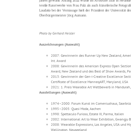
Jahres gewählt. Anfang 2022 wurde im Arthouse Saar in Neunkirc
textile Kunstwerke von Frau Palz als auch künstlerische Fotograf
Laudatio bei der Vernissage hielt der Präsident der Universität 
Oberbürgermeister Jörg Aumann.
Photo by Gerhard Heisler
Auszeichnungen (Auswahl)
2007: Gewinnerin des Runner Up New Zealand, Ameri
Int. Award
2008: Gewinnerin des American Express Open Section
Award, New Zealand und des Best of Show Awards, Pal
2013: Gewinnerin der Gen-i-Creative Excellence Sect
Certificate of Excellence ManneqART, Maryland, USA
2021: 1. Preis Wearable Art Wettbewerb in Mandurah,
Ausstellungen (Auswahl)
1974–2000: Forum Kunst im Comeniushaus, Saarbrü
1995–2005: Quasi Moda, Aachen
1998: Spettaculo Furioso, Estate III, Parma, Italien
2002: International Art to Wear Exhibition, Gwangju B
2008: Wearable Expressions, Los Angeles, USA und Hig
Wellington, Neuseeland