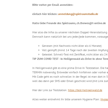
Bitte vorher per Email anmelden:
einfach hier klicken:
anmeldung@spielraumstudio.de
Hallo liebe Freunde des Spielraums, ch.thewes@t-online.de
Hier also die Infos zu unserer nächsten Doppel-Veranstaltung 
Dennoch kann natürlich bei uns jeder/jede kommen, vorausgese
Genesen (mit Nachweis nicht älter als 6 Monate)
Voll geimpft (mind. 14 Tage nach der zweiten Impfung
Getestet: Schnell-Test mit Zertifikat, nicht älter als 2
TIP ZUM COVID TEST - In Heiligenwald als Drive-In ohne Ter
In Heiligenwald gibt es eine prima Drive-In Teststation. Die h
TERMIN notwendig. Entweder einfach hinfahren oder vorher ei
Mit Code geht es noch schneller. In der Regel ist man dort in
weil das dann per SMS oder Email geschickt wird (mit Link zum 
Hier der Link zur Teststation:
https://test-heiligenwald.de
Alles weiter entnehmt ihr bitte unserem Hygiene Plan:
Hygie