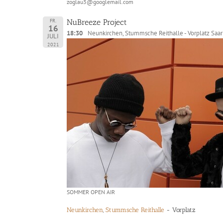
zoglau3@googlemail.com
FR.
NuBreeze Project
16
18:30
Neunkirchen, Stummsche Reithalle - Vorplatz Saa
JULI
2021
SOMMER OPEN AIR
Neunkirchen
,
Stummsche Reithalle
- Vorplatz