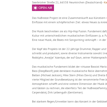
Saarbrücker Straße 21, 66538 Neunkirchen (Deutschland) -
Ka
Das NuBreeze Project ist eine Zusammenkunft aus Künstlern 
Einflüsse mit einem schöpferischen Ziel: etwas Neues zu krei
Die Musik beschreiben sie als Hip-Hop Fusion. Fundament dafü
Kultur mit unterschiedlichen musikalischen Einflüssen (u. a. Fun
Eine neue Musik, die Beats mit Songwriting verknüpft – in der 
Der Kopf des Projekts ist der 22-jährige Drummer, Rapper und 
schreibt und produziert, sowie diverse Instrumente sowohl live 
Rodolpho „Awajije" Azankpo, der auf Goun, seiner Muttersprache 
Das musikalische Fundament bildet der virtuose Bassist Mario
Bass (DeepBass9) jede denkbare musikalische Rolle übernehm
Batten (Michael Jackson), Mike Stern (Miles Davis) und Sheila 
vierte Mitglied der Grundbesetzung ist der renommierte Free J
Atmosphären schafft und eine weitere Dimension der Musik öf
und Gästen zu rechnen, die ebenfalls Teil der NuBreezeFamily s
Carpendale), Dirk Leibenguth (Gentleman).
Bei starkem Regen/Unwetter kann das Konzert in der Gebläseh