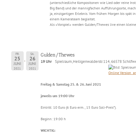
(unterschiedliche Kompositonen wie Lied oder reine Ins
Big Band) und der mannigfachen Aufführungsorte, mach
ja, einzigartigen Erlebnis. Vom frühen Morgen bis spät 
einem Kamerateam begleitet.
Als »Vorspiel« werden Gulden/Thewes live einen kleine
FR.
SA.
Gulden/Thewes
25
26
19 Uhr
Spielraum,Heiligenwalderstr.114, 66578 Schilfwe
JUNI
JUNI
2021
2021
O
nline Version a
Freitag & Samstag 25. & 26. Juni 2021
jeweils um 19:00 Uhr
Eintritt: 10 Euro (6 Euro erm., 15 Euro Soli-Preis*).
Beginn: 19:00 h
WICHTIG: