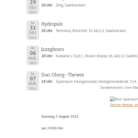
29
20 Uhr
Zing, Saarbrücken
JULI
2021
SA.
Hydropuls
31
20 Uhr
Terminus, Bleichstr. 32 66111 Saarbrücken
JULI
2021
FR.
Jazzghosts
06
20 Uhr
Kastanie ( Club ) , Rosen strasse 26, 66111 Saarbr
AUG.
2021
SA.
Duo Oberg-Thewes
07
19 Uhr
Spielraum Heiligenwald, Heiligenwalderstr. 114,
AUG.
Sonderkonzert: Uwe Obe
2021
O
nline Version a
Samstag 7. August 2021
um 19:00 Uhr