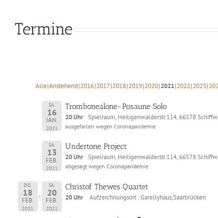
Termine
Alle
Anstehend
2016
2017
2018
2019
2020
2021
2022
2023
20
SA.
Trombonealone-Posaune Solo
16
20 Uhr
Spielraum, Heiligenwalderstr.114, 66578 Schiffw
JAN.
ausgefallen wegen Coronapandemie
2021
SA.
Undertone Project
13
20 Uhr
Spielraum, Heiligenwalderstr.114, 66578 Schiffw
FEB.
abgesagt wegen Coronapandemie
2021
DO.
SA.
Christof Thewes Quartet
18
20
20 Uhr
Aufzeichnungsort : Garellyhaus,Saarbrücken
FEB.
FEB.
2021
2021