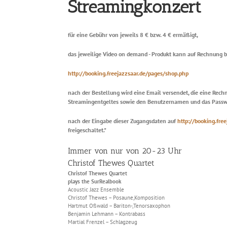
Streamingkonzert
für eine Gebühr von jeweils 8 € bzw. 4 € ermäßigt,
das jeweilige Video on demand - Produkt kann auf Rechnung b
http://booking.freejazzsaar.de/pages/shop.php
nach der Bestellung wird eine Email versendet, die eine Rec
Streamingentgeltes sowie den Benutzernamen und das Passwor
nach der Eingabe dieser Zugangsdaten auf
http://booking.fre
freigeschaltet."
Immer von nur von 20-23 Uhr
Christof Thewes Quartet
Christof Thewes Quartet
plays the SurRealbook
Acoustic Jazz Ensemble
Christof Thewes – Posaune,Komposition
Hartmut Oßwald – Bariton-,Tenorsaxophon
Benjamin Lehmann – Kontrabass
Martial Frenzel – Schlagzeug