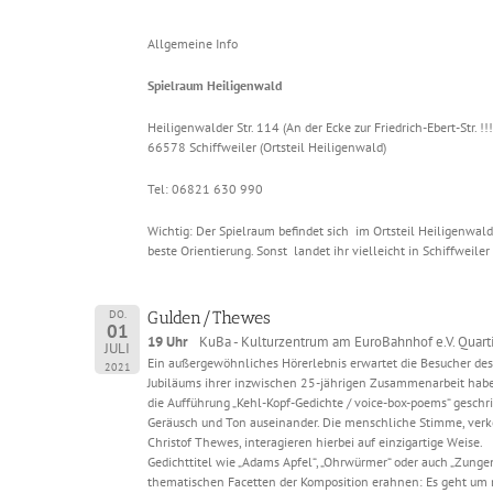
Allgemeine Info
Spielraum Heiligenwald
Heiligenwalder Str. 114 (An der Ecke zur Friedrich-Ebert-Str. !!!
66578 Schiffweiler (Ortsteil Heiligenwald)
Tel: 06821 630 990
Wichtig: Der Spielraum befindet sich im Ortsteil Heiligenwald! 
beste Orientierung. Sonst landet ihr vielleicht in Schiffweiler
DO.
Gulden/Thewes
01
19 Uhr
KuBa - Kulturzentrum am EuroBahnhof e.V. Quar
JULI
Ein außergewöhnliches Hörerlebnis erwartet die Besucher de
2021
Jubiläums ihrer inzwischen 25-jährigen Zusammenarbeit haben
die Aufführung „Kehl-Kopf-Gedichte / voice-box-poems“ geschri
Geräusch und Ton auseinander. Die menschliche Stimme, verkö
Christof Thewes, interagieren hierbei auf einzigartige Weise.
Gedichttitel wie „Adams Apfel“, „Ohrwürmer“ oder auch „Zunge
thematischen Facetten der Komposition erahnen: Es geht um 