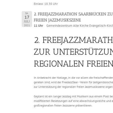
Einlass: 18.30 Uhr
SA.
2. FREEJAZZMARATHON SAARBRÜCKEN Z
17
FREIEN JAZZMUSIKSZENE
JULI
2021
11 Uhr
Gemeindezentrum Alte Kirche Evangelisch-Kirc
2. FREEJAZZMARAT
ZUR UNTERSTÜTZU
REGIONALEN FREIE
In Anbetracht der Notlage, in die vor allem die freischaffen
geraten sind, wird der FreeJazzSaar - Verein für zeitgenössisch
zur Unterstützung der regionalen freien Jazzmusikszene organi
Geplant ist ein langer Jazztag mit Musikern aus einem Pool ber
modifizierten Besetzungen auf eine abwechslungsreiche und ene
großregionalen freien Jazzszene präsentieren.