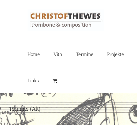
Zum
Inhalt
springen
Home
Vita
Termine
Projekte
Links
Termine (Alt)