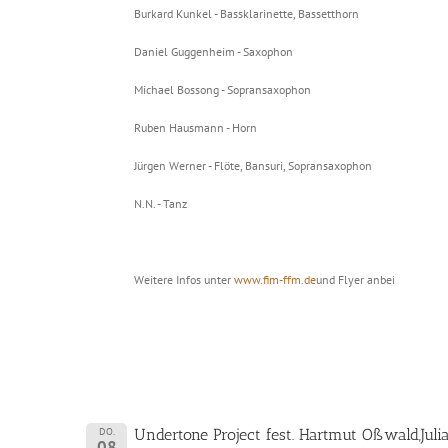
Burkard Kunkel - Bassklarinette, Bassetthorn
Daniel Guggenheim - Saxophon
Michael Bossong - Sopransaxophon
Ruben Hausmann - Horn
Jürgen Werner - Flöte, Bansuri, Sopransaxophon
N.N. - Tanz
Weitere Infos unter
www.fim-ffm.de
und Flyer anbei
DO.
Undertone Project fest. Hartmut Oßwald,Juli
08