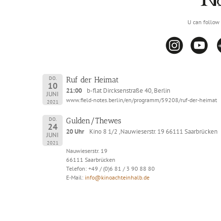
U can follow 
DO.
Ruf der Heimat
10
21:00
b-flat Dircksenstraße 40, Berlin
JUNI
www.field-notes.berlin/en/programm/59208/ruf-der-heimat
2021
DO.
Gulden/Thewes
24
20 Uhr
Kino 8 1/2 ,Nauwieserstr. 19 66111 Saarbrücken
JUNI
2021
Nauwieserstr. 19
66111 Saarbrücken
Telefon: +49 / (0)6 81 / 3 90 88 80
E-Mail:
info@kinoachteinhalb.de