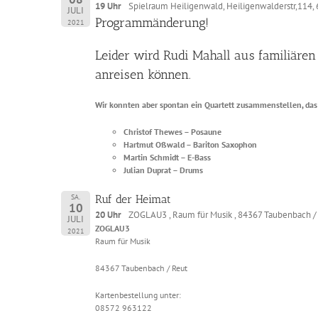
19 Uhr
Spielraum Heiligenwald, Heiligenwalderstr,114, 
JULI
Programmänderung!
2021
Leider wird Rudi Mahall aus familiäre
anreisen können.
Wir konnten aber spontan ein Quartett zusammenstellen, das
Christof Thewes – Posaune
Hartmut Oßwald – Bariton Saxophon
Martin Schmidt – E-Bass
Julian Duprat – Drums
SA.
Ruf der Heimat
10
20 Uhr
ZOGLAU3 , Raum für Musik , 84367 Taubenbach /
JULI
ZOGLAU3
2021
Raum für Musik
84367 Taubenbach / Reut
Kartenbestellung unter:
08572 963122