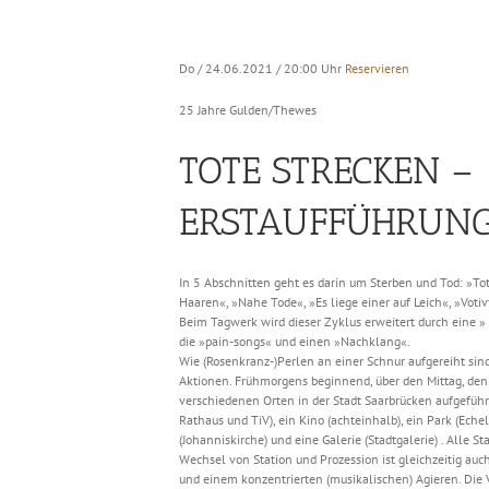
Do / 24.06.2021 / 20:00 Uhr
Reservieren
25 Jahre Gulden/Thewes
TOTE STRECKEN –
ERSTAUFFÜHRUN
In 5 Abschnitten geht es darin um Sterben und Tod: »To
Haaren«, »Nahe Tode«, »Es liege einer auf Leich«, »Votiv
Beim Tagwerk wird dieser Zyklus erweitert durch eine »
die »pain-songs« und einen »Nachklang«.
Wie (Rosenkranz-)Perlen an einer Schnur aufgereiht sin
Aktionen. Frühmorgens beginnend, über den Mittag, den 
verschiedenen Orten in der Stadt Saarbrücken aufgeführ
Rathaus und TiV), ein Kino (achteinhalb), ein Park (Echel
(Johanniskirche) und eine Galerie (Stadtgalerie) . Alle 
Wechsel von Station und Prozession ist gleichzeitig a
und einem konzentrierten (musikalischen) Agieren. Die 