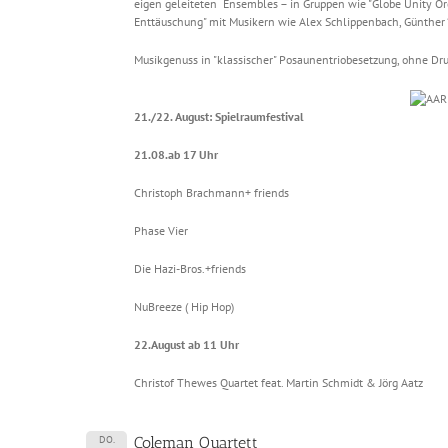
eigen geleiteten Ensembles – in Gruppen wie "Globe Unity Orche
Enttäuschung" mit Musikern wie Alex Schlippenbach, Günther
Musikgenuss in "klassischer" Posaunentriobesetzung, ohne Dr
21./22. August: Spielraumfestival
21.08.ab 17 Uhr
Christoph Brachmann+ friends
Phase Vier
Die Hazi-Bros.+friends
NuBreeze ( Hip Hop)
22.August ab 11 Uhr
Christof Thewes Quartet feat. Martin Schmidt & Jörg Aatz
DO.
Coleman Quartett