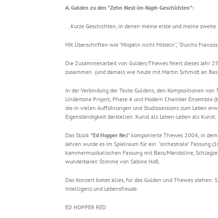
A. Gulden zu den "Zehn Nest-im-Koph-Geschichten":
...Kurze Geschichten, in denen meine erste und meine zwei
Mit Überschriften wie "Mispeln nicht Misteln", "Durchs Franzose
Die Zusammenarbeit von Gulden/Thewes feiert dieses Jahr 25-
zusammen (und damals wie heute mit Martin Schmidt an Bas
In der Verbindung der Texte Guldens, den Kompositionen vo
Undertone Project, Phase 4 und Modern Chamber Ensemble (bz
die in vielen Aufführungen und Studiosessions zum Leben erw
Eigenständigkeit darstellen. Kunst als Leben-Leben als Kunst.
Das Stück
"Ed Hopper Re
d" komponierte Thewes 2004, in dem J
Jahren wurde es im Spielraum für ein "orchestrale" Fassung (
kammermusikalischen Fassung mit Bass/Mandoline, Schlagze
wunderbaren Stimme von Sabine Noß.
Das Konzert bietet alles, für das Gulden und Thewes stehen:
Intelligenz und Lebensfreude.
ED HOPPER RED