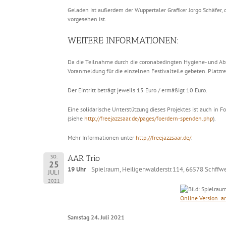
Geladen ist außerdem der Wuppertaler Grafiker Jorgo Schäfer,
vorgesehen ist.
WEITERE INFORMATIONEN:
Da die Teilnahme durch die coronabedingten Hygiene- und Abs
Voranmeldung für die einzelnen Festivalteile gebeten. Platzr
Der Eintritt beträgt jeweils 15 Euro / ermäßigt 10 Euro.
Eine solidarische Unterstützung dieses Projektes ist auch in
(siehe
http://freejazzsaar.de/pages/foerdern-spenden.php
).
Mehr Informationen unter
http://freejazzsaar.de/
.
SO.
AAR Trio
25
19 Uhr
Spielraum, Heiligenwalderstr.114, 66578 Schffwe
JULI
2021
O
nline Version a
Samstag 24. Juli 2021