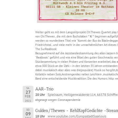
Weiter geht es mit dem Langzeitprojekt CH.Thewes Quartet play t
von Chr.Thewes , die mit dem Buchstaben
'' K ''
beginnen aufgefüh
werden so wunderbare Titel wie ''Kommt der Bus do Black+degger v
Friedrichstal...und viele mehr in der unnachahmlichen Art dieses
The SurRealbook:
Bezugnehmend auf die Jazzstandardsammlung des allen Jazzern 
“Realbook “ geführt und wie eine Bibel des guten Geschmacks vere
Stückesammlung in vielen Proben und Konzerten erarbeitet, das a
etwa 300 Stück an der Zahl – in den letzten 35 Jahren entstanden 
dabei musikalisch aber alles was die(populäre) Musik so hergibt,
Kollektiv neben Solo,Anstrengendes neben Leichtem ,musikalisch
Band eine entscheidende Musiktradition: Die des Humors. http:
SA.
AAR-Trio
27
20 Uhr
Spielraum, Heiligenwalderstr.114, 66578 Schiffw
FEB.
abgesagt wegen Coronapandemie
2021
SO.
Gulden/Thewes - KehlKopfGedichte -Strea
09
18 Uhr
www.youtube.com/EuropastadtSaarlouis