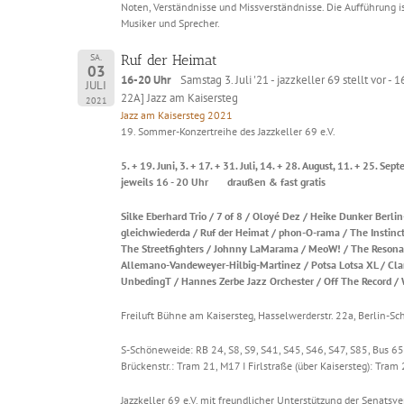
Noten, Verständnisse und Missverständnisse. Die Aufführung i
Musiker und Sprecher.
SA.
Ruf der Heimat
03
16-20 Uhr
Samstag 3. Juli '21 - jazzkeller 69 stellt vor 
JULI
22A] Jazz am Kaisersteg
2021
Jazz am Kaisersteg 2021
19. Sommer-Konzertreihe des Jazzkeller 69 e.V.
5. + 19. Juni, 3. + 17. + 31. Juli, 14. + 28. August, 11. + 25. Sep
jeweils 16 - 20 Uhr draußen & fast gratis
Silke Eberhard Trio / 7 of 8 / Oloyé Dez / Heike Dunker Berli
gleichwiederda / Ruf der Heimat / phon-O-rama / The Instinc
The Streetfighters / Johnny LaMarama / MeoW! / The Resonat
Allemano-Vandeweyer-Hilbig-Martinez / Potsa Lotsa XL / Clar
UnbedingT / Hannes Zerbe Jazz Orchester / Off The Record /
Freiluft Bühne am Kaisersteg, Hasselwerderstr. 22a, Berlin-S
S-Schöneweide: RB 24, S8, S9, S41, S45, S46, S47, S85, Bus 6
Brückenstr.: Tram 21, M17 I Firlstraße (über Kaisersteg): Tram 
Jazzkeller 69 e.V. mit freundlicher Unterstützung der Senatsv