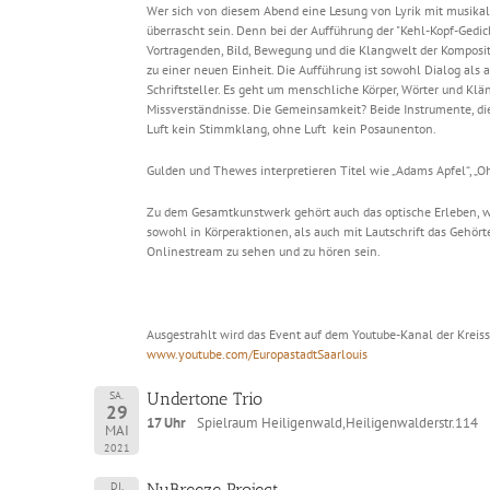
Wer sich von diesem Abend eine Lesung von Lyrik mit musika
überrascht sein. Denn bei der Aufführung der "Kehl-Kopf-Gedi
Vortragenden, Bild, Bewegung und die Klangwelt der Komposi
zu einer neuen Einheit. Die Aufführung ist sowohl Dialog als
Schriftsteller. Es geht um menschliche Körper, Wörter und Kl
Missverständnisse. Die Gemeinsamkeit? Beide Instrumente, di
Luft kein Stimmklang, ohne Luft kein Posaunenton.
Gulden und Thewes interpretieren Titel wie „Adams Apfel“, „
Zu dem Gesamtkunstwerk gehört auch das optische Erleben, w
sowohl in Körperaktionen, als auch mit Lautschrift das Gehört
Onlinestream zu sehen und zu hören sein.
Ausgestrahlt wird das Event auf dem Youtube-Kanal der Kreis
www.youtube.com/EuropastadtSaarlouis
SA.
Undertone Trio
29
17 Uhr
Spielraum Heiligenwald,Heiligenwalderstr.114
MAI
2021
DI.
NuBreeze Project