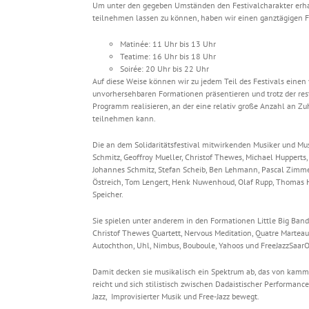
Um unter den gegeben Umständen den Festivalcharakter erha
teilnehmen lassen zu können, haben wir einen ganztägigen Fr
Matinée: 11 Uhr bis 13 Uhr
Teatime: 16 Uhr bis 18 Uhr
Soirée: 20 Uhr bis 22 Uhr
Auf diese Weise können wir zu jedem Teil des Festivals einen 
unvorhersehbaren Formationen präsentieren und trotz der re
Programm realisieren, an der eine relativ große Anzahl an 
teilnehmen kann.
Die an dem Solidaritätsfestival mitwirkenden Musiker und Mus
Schmitz, Geoffroy Mueller, Christof Thewes, Michael Hupperts
Johannes Schmitz, Stefan Scheib, Ben Lehmann, Pascal Zimmer, 
Östreich, Tom Lengert, Henk Nuwenhoud, Olaf Rupp, Thomas H
Speicher.
Sie spielen unter anderem in den Formationen Little Big Band
Christof Thewes Quartett, Nervous Meditation, Quatre Marteaux
Autochthon, Uhl, Nimbus, Bouboule, Yahoos und FreeJazzSaarO
Damit decken sie musikalisch ein Spektrum ab, das von kamm
reicht und sich stilistisch zwischen Dadaistischer Performance
Jazz, Improvisierter Musik und Free-Jazz bewegt.