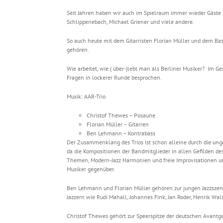
Seit Jahren haben wir auch im Spielraum immer wieder Gäste a
Schlippenebach, Michael Griener und viele andere.
So auch heute mit dem Gitarristen Florian Müller und dem Bas
gehören.
Wie arbeitet, wie ( über-)lebt man als Berliner Musiker? Im 
Fragen in lockerer Runde besprochen.
Musik: AAR-Trio
Christof Thewes – Posaune
Florian Müller – Gitarren
Ben Lehmann – Kontrabass
Der Zusammenklang des Trios ist schon alleine durch die ung
da die Kompositionen der Bandmitglieder in allen Gefilden de
Themen, Modern-Jazz Harmonien und freie Improvisationen un
Musiker gegenüber.
Ben Lehmann und Florian Müller gehören zur jungen Jazzszene
Jazzern wie Rudi Mahall, Johannes Fink, Jan Roder, Henrik Wal
Christof Thewes gehört zur Speerspitze der deutschen Avantga