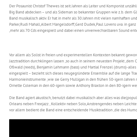
Der Posaunist Christof Thewes ist seit Jahren als Leiter und Komponist unzäh
Big Band abdecken – und als Sideman so bekannter Gruppen wie z.b. dem Gl
Band musikalisch aktiv. Er hat in mehr als 30 Jahren mit vielen namhaften 
Parker,Rudi Mahall,Albert Mangelsdorff,Gerd Dudek,Paul Lovens uva. in ganz
,mehr als 70 Cds eingespielt und dabei einen unverwechselbaren Sound entw
Vor allem als Solist in freien und experimentellen Kontexten bekannt gewo
Jazztradition durchklingen lassen ,so auch in seinem neuesten Projekt ,dem 
Oßwald (reeds), Benjamin Lehmann (bass) und Martial Frenzel (drums)-alles
eingespielt – bezieht sich dieses neugegründete Ensemble auf die lange Tra
Harmonieinstrumente ,wie sie Gerry Mulligan in den frühen 50-igern Jahre
Ornette Coleman in den 60-igern sowie Anthony Braxton in den 80-igern we
Die Band agiert akustisch, benutzt dabei musikalisch aber alles was die(pop
Orleans neben Freejazz , Kollektiv neben Solo,Anstrengendes neben Leich
vor allem bedient die Band eine entscheidende Musiktradition ,die des Humo