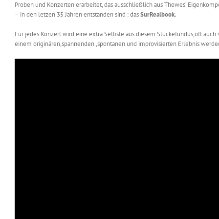
Proben und Konzerten erarbeitet, das ausschließlich aus Thewes‘ Eigenkompo
– in den letzen 35 Jahren entstanden sind : das
SurRealbook.
Für jedes Konzert wird eine extra Setliste aus diesem Stückefundus,oft auch 
einem originären,spannenden ,spontanen und improvisierten Erlebnis werden