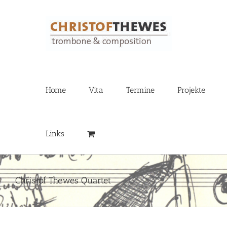
Zum
Inhalt
springen
Home
Vita
Termine
Projekte
Links
Christof Thewes Quartet