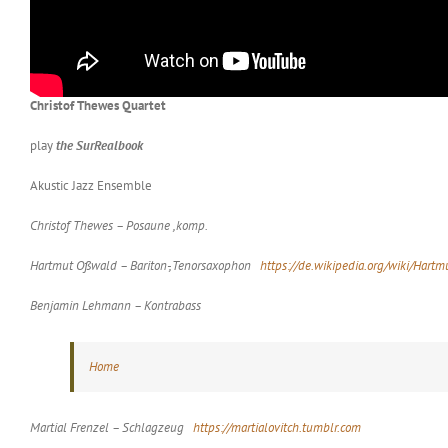
Christof Thewes Quartet
play
the SurRealbook
Akustic Jazz Ensemble
Christof Thewes – Posaune ,komp.
Hartmut Oßwald – Bariton-,Tenorsaxophon
https://de.wikipedia.org/wiki/Hart
Benjamin Lehmann – Kontrabass
Home
Martial Frenzel – Schlagzeug
https://martialovitch.tumblr.com