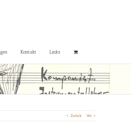
iges
Kontakt
Links
Startseite
/
Jazzworkshop Merzig
Zurück
Vor