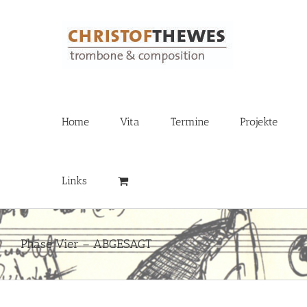
Zum
Inhalt
springen
Home
Vita
Termine
Projekte
Links
Phase Vier – ABGESAGT