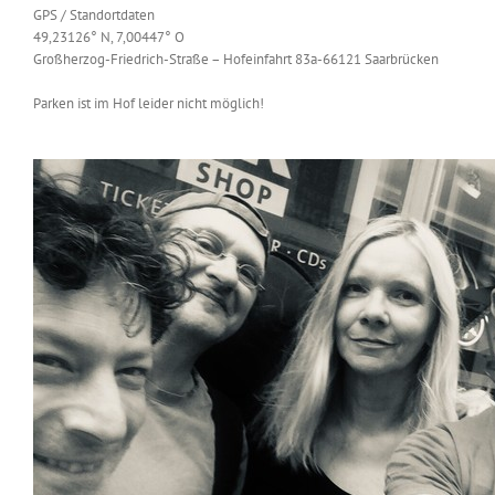
GPS / Standortdaten
49,23126° N, 7,00447° O
Großherzog-Friedrich-Straße – Hofeinfahrt 83a-66121 Saarbrücken
Parken ist im Hof leider nicht möglich!