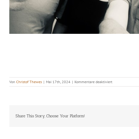
für
Von
Christof Thewes
|
Mai 17th, 2024
|
Kommentare deaktiviert
Phase
Vier
–
ABGESAGT
Share This Story, Choose Your Platform!