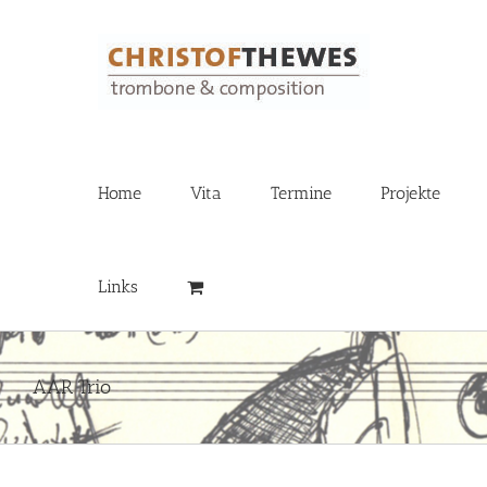
Zum
Inhalt
springen
Home
Vita
Termine
Projekte
Links
AAR Trio