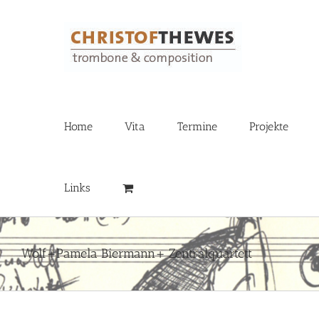
Zum
Inhalt
springen
Home
Vita
Termine
Projekte
Links
Wolf+Pamela Biermann+ Zentralquartett