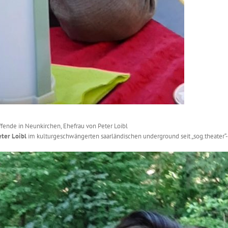
affende in Neunkirchen, Ehefrau von Peter Loibl
eter Loibl
im kulturgeschwängerten saarländischen underground seit „sog.theater“