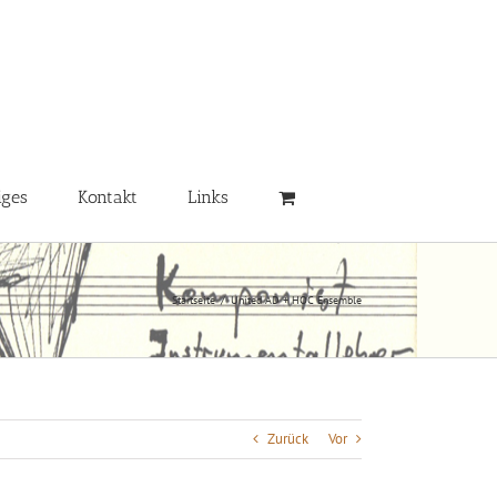
iges
Kontakt
Links
Startseite
/
United AD + HOC Ensemble
Zurück
Vor