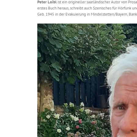
Peter Loibl
ist ein origineller saarländischer Autor von Pro
erstes Buch heraus, schreibt auch Szenisches für Hörfunk u
Geb. 1945 in der Evakuierung in Mindelstetten/Bayern, Bankk