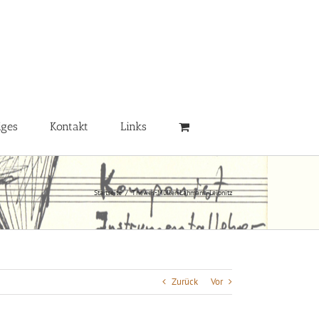
iges
Kontakt
Links
Startseite
/
Thewes-Müller-Lahmann-Leipnitz
Zurück
Vor