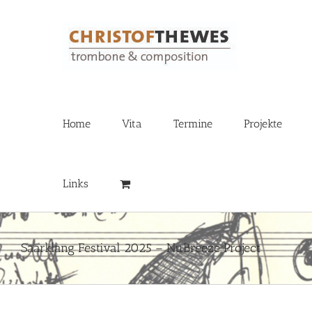
Zum
Inhalt
springen
Home
Vita
Termine
Projekte
Links
Saarklang Festival 2025 – NuBreeze Project