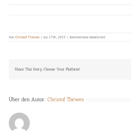
für
Von
Christof Thewes
|
Juli 17th, 2025
|
Kommentare deaktiviert
Saarklang
Festival
2025
–
NuBreeze
Project
Share This Story, Choose Your Platform!
Über den Autor:
Christof Thewes