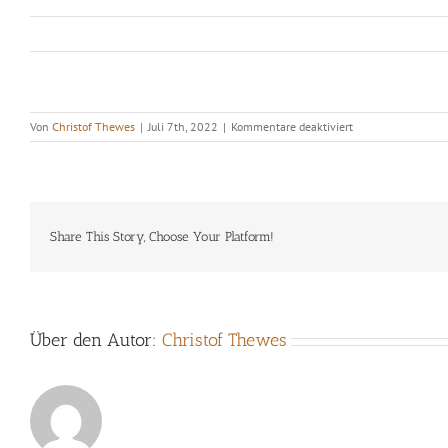
für
Von
Christof Thewes
|
Juli 7th, 2022
|
Kommentare deaktiviert
Ruf
der
Heimat
Share This Story, Choose Your Platform!
Über den Autor:
Christof Thewes