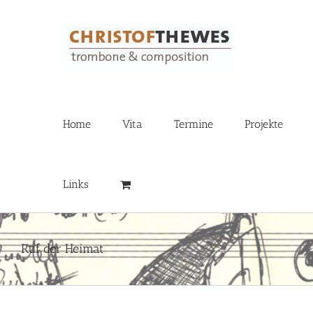
Zum
Inhalt
springen
Home
Vita
Termine
Projekte
Links
Ruf der Heimat