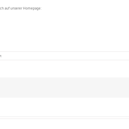
uch auf unserer Homepage:
für
t
Quartett
Pazzo