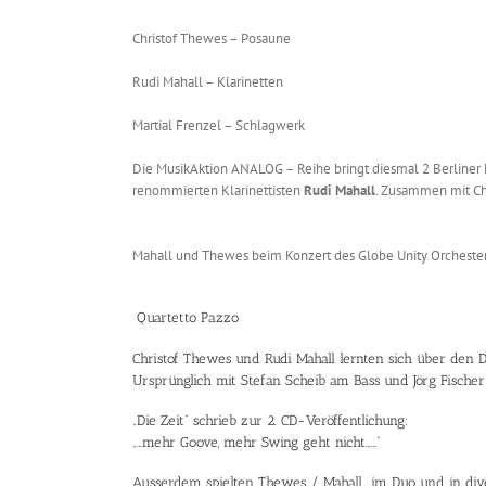
Christof Thewes – Posaune
Rudi Mahall – Klarinetten
Martial Frenzel – Schlagwerk
Die MusikAktion ANALOG – Reihe bringt diesmal 2 Berliner
renommierten Klarinettisten
Rudi Mahall
. Zusammen mit Chr
Mahall und Thewes beim Konzert des Globe Unity Orchesters 
Quartetto Pazzo
Christof Thewes und Rudi Mahall lernten sich über de
Ursprünglich mit Stefan Scheib am Bass und Jörg Fische
„Die Zeit“ schrieb zur 2. CD-Veröffentlichung:
„…mehr Goove, mehr Swing geht nicht……“
Ausserdem spielten Thewes / Mahall im Duo und in divers