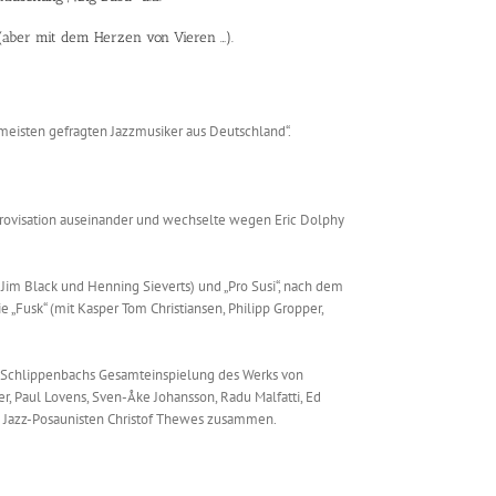
(aber mit dem Herzen von Vieren …).
m meisten gefragten Jazzmusiker aus Deutschland“.
mprovisation auseinander und wechselte wegen Eric Dolphy
Jim Black und Henning Sieverts) und „Pro Susi“, nach dem
 „Fusk“ (mit Kasper Tom Christiansen, Philipp Gropper,
von Schlippenbachs Gesamteinspielung des Werks von
r, Paul Lovens, Sven-Åke Johansson, Radu Malfatti, Ed
en Jazz-Posaunisten Christof Thewes zusammen.