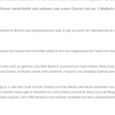
 Frenzel wiederbelebt und weltweit zum ersten Quartett mit nur 3 Musikern 
nettist im Bereich des zeitgenössischen Jazz. Er gilt als „einer der international a
tudium der klassischen Klarinette setzte er sich mit zeitgenössischer Musik und I
er noch ist, gehören „Der Rote Bereich“ (zunächst mit Frank Möbus, Marty Cook, 
xel Dörner, Jan Roder) sowie unter anderem „Fossile3“ (mit Sebastian Gramss) sowie
igt (u. a. über die Musik von Eric Dolphy und Fats Waller) und hat an Alexander 
Darüber hinaus gab er Konzerte mit Conny Bauer, Lee Konitz, Barry Guy, Karl Berge
ielen anderen. Seit 1999 arbeitet er bei etlichen Projekten mit dem saarländisch