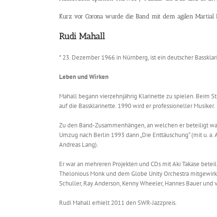
Kurz vor Corona wurde die Band mit dem agilen Martial
Rudi Mahall
* 23. Dezember 1966 in Nürnberg, ist ein deutscher Bassklari
Leben und Wirken
Mahall begann vierzehnjährig Klarinette zu spielen. Beim S
auf die Bassklarinette. 1990 wird er professioneller Musiker.
Zu den Band-Zusammenhängen, an welchen er beteiligt war od
Umzug nach Berlin 1993 dann „Die Enttäuschung“ (mit u. a. A
Andreas Lang).
Er war an mehreren Projekten und CDs mit Aki Takase beteil
Thelonious Monk und dem Globe Unity Orchestra mitgewirkt. 
Schuller, Ray Anderson, Kenny Wheeler, Hannes Bauer und v
Rudi Mahall erhielt 2011 den SWR-Jazzpreis.