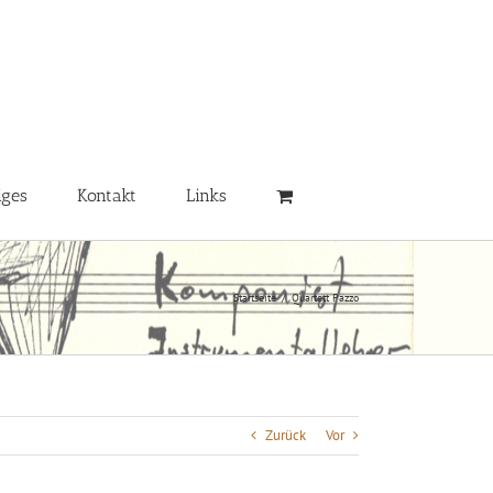
iges
Kontakt
Links
Startseite
/
Quartett Pazzo
Zurück
Vor