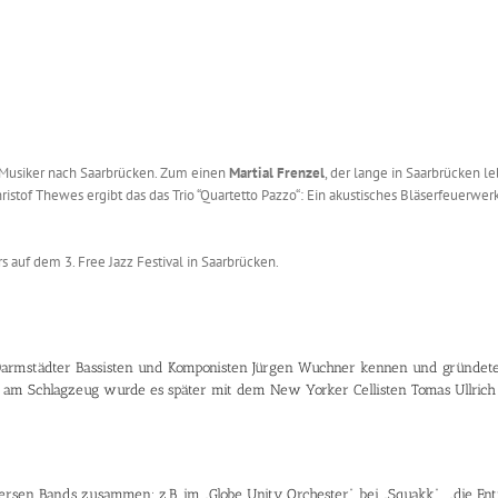
 Musiker nach Saarbrücken. Zum einen
Martial Frenzel
, der lange in Saarbrücken l
istof Thewes ergibt das das Trio “Quartetto Pazzo“: Ein akustisches Bläserfeuerwe
auf dem 3. Free Jazz Festival in Saarbrücken.
n Darmstädter Bassisten und Komponisten Jürgen Wuchner kennen und gründet
r am Schlagzeug wurde es später mit dem New Yorker Cellisten Tomas Ullrich 
en Bands zusammen: z.B. im „Globe Unity Orchester“, bei „Squakk“, „die Enttä