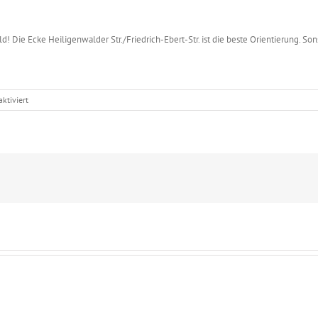
! Die Ecke Heiligenwalder Str./Friedrich-Ebert-Str. ist die beste Orientierung. Sonst
für
ktiviert
Phase
IV