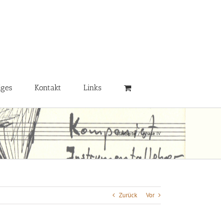
iges
Kontakt
Links
Startseite
/
Phase IV
Zurück
Vor