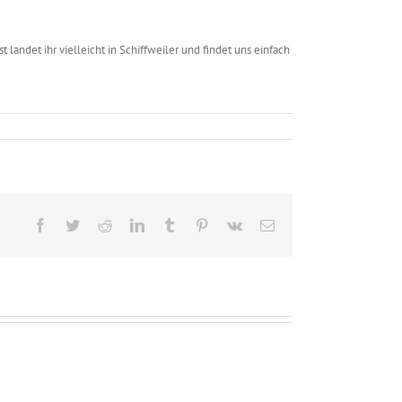
 landet ihr vielleicht in Schiffweiler und findet uns einfach
Facebook
Twitter
Reddit
LinkedIn
Tumblr
Pinterest
Vk
E-
Mail