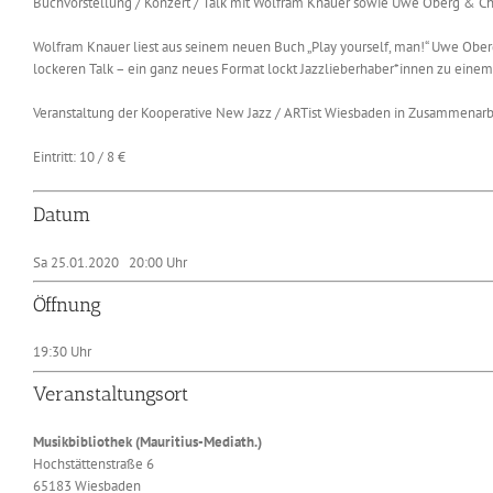
Buchvorstellung / Konzert / Talk mit Wolfram Knauer sowie Uwe Oberg & Ch
Wolfram Knauer liest aus seinem neuen Buch „Play yourself, man!“ Uwe Oberg
lockeren Talk – ein ganz neues Format lockt Jazzlieberhaber*innen zu einem 
Veranstaltung der Kooperative New Jazz / ARTist Wiesbaden in Zusammenarbe
Eintritt: 10 / 8 €
Datum
Sa 25.01.2020 20:00 Uhr
Öffnung
19:30 Uhr
Veranstaltungsort
Musikbibliothek (Mauritius-Mediath.)
Hochstättenstraße 6
65183 Wiesbaden