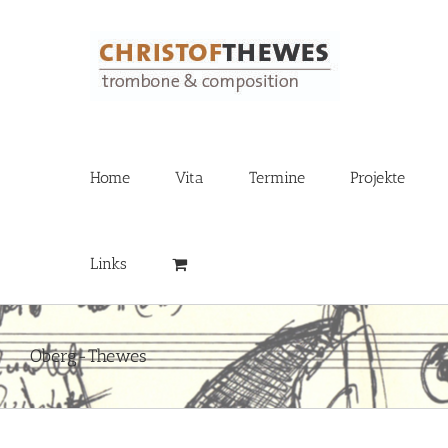
Zum
Inhalt
springen
Home
Vita
Termine
Projekte
Links
Oberg-Thewes