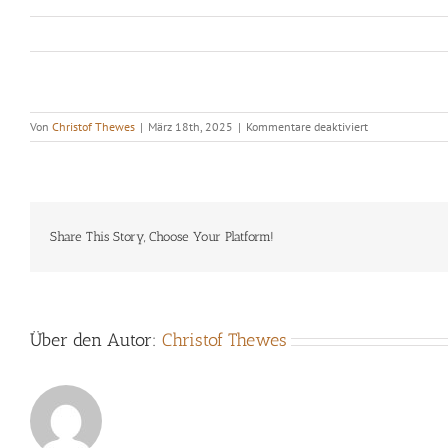
für
Von
Christof Thewes
|
März 18th, 2025
|
Kommentare deaktiviert
Free
Improvisers
of
little
Saarland
Share This Story, Choose Your Platform!
Über den Autor:
Christof Thewes