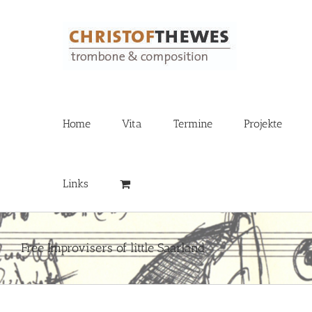
Zum
Inhalt
springen
Home
Vita
Termine
Projekte
Links
Free Improvisers of little Saarland