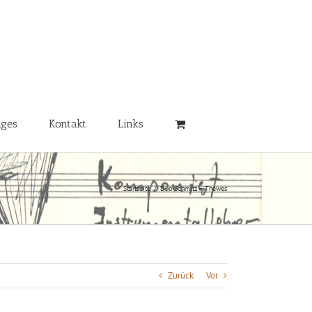
iges
Kontakt
Links
Startseite
/
Duo Schmitz – Thewes
Zurück
Vor