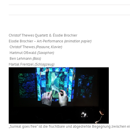
Christof Thewes Quartett & Élodie Brochier
Elodie Brochier – Art-Performance
(animation papier)
Christof Thewes
(Posaune, Klavier)
Hartmut Oßwald
(Saxophon)
Ben Lehmann
(Bass)
Martial Frentzel
(Schlagzeug)
„Surreal goes free“ ist die fruchtbare und abgedrehte Begegnung zwischen 