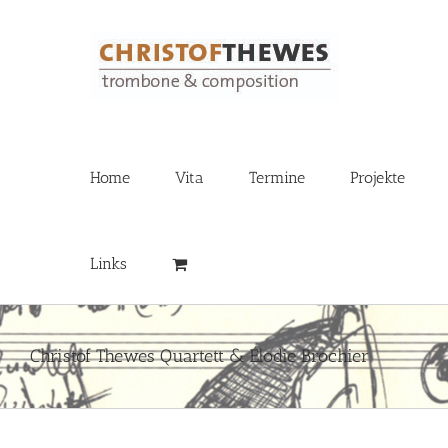
Zum
Inhalt
springen
Home
Vita
Termine
Projekte
Links
Christof Thewes Quartett & Élodie Brochier