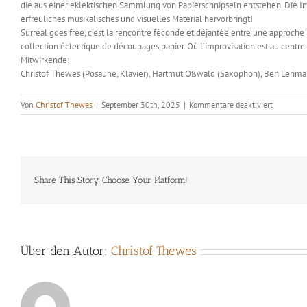
die aus einer eklektischen Sammlung von Papierschnipseln entstehen. Die Im
erfreuliches musikalisches und visuelles Material hervorbringt!
Surreal goes free, c’est la rencontre féconde et déjantée entre une approche 
collection éclectique de découpages papier. Où l’improvisation est au centre 
Mitwirkende:
Christof Thewes (Posaune, Klavier), Hartmut Oßwald (Saxophon), Ben Lehmann
für
Von
Christof Thewes
|
September 30th, 2025
|
Kommentare deaktiviert
Christof
Thewes
Quartett
&
Élodie
Brochier
Share This Story, Choose Your Platform!
Über den Autor:
Christof Thewes