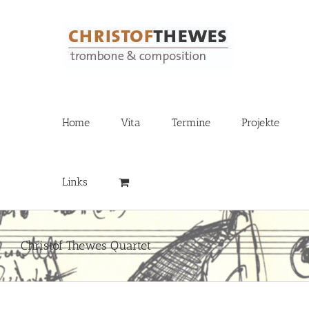
Zum
Inhalt
springen
Home
Vita
Termine
Projekte
Links
Christof Thewes Quartet