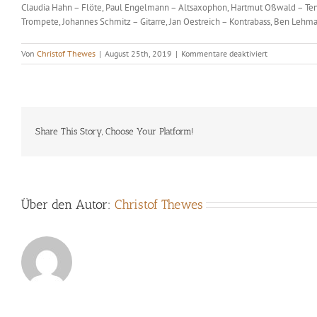
Claudia Hahn – Flöte, Paul Engelmann – Altsaxophon, Hartmut Oßwald – Teno
Trompete, Johannes Schmitz – Gitarre, Jan Oestreich – Kontrabass, Ben Lehma
für
Von
Christof Thewes
|
August 25th, 2019
|
Kommentare deaktiviert
Christof
Thewes
‚
Little
Big
Band
Share This Story, Choose Your Platform!
Über den Autor:
Christof Thewes