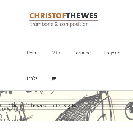
Zum
Inhalt
springen
Home
Vita
Termine
Projekte
Links
Christof Thewes ‚ Little Big Band