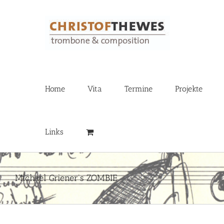
Zum
Inhalt
springen
Home
Vita
Termine
Projekte
Links
Michael Griener’s ZOMBIE