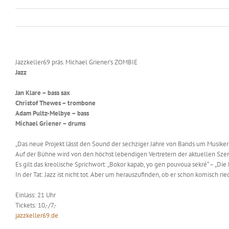
Jazzkeller69 präs. Michael Griener’s ZOMBIE
Jazz
Jan Klare – bass sax
Christof Thewes – trombone
Adam Pultz-Melbye – bass
Michael Griener – drums
„Das neue Projekt lässt den Sound der sechziger Jahre von Bands um Musiker
Auf der Bühne wird von den höchst lebendigen Vertretern der aktuellen Sze
Es gilt das kreolische Sprichwort: „Bokor kapab, yo gen pouvoua sekré“ – „Die
In der Tat: Jazz ist nicht tot. Aber um herauszufinden, ob er schon komisch r
Einlass: 21 Uhr
Tickets: 10,-/7,-
jazzkeller69.de