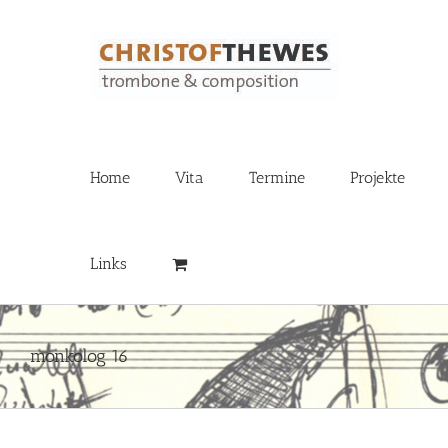
Zum
Inhalt
springen
Home
Vita
Termine
Projekte
Links
monkolog 16