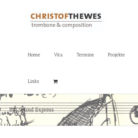
Zum
Inhalt
springen
Home
Vita
Termine
Projekte
Links
Big Sound Express