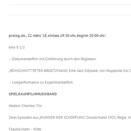
prolog, do., 22. märz ’18, einlass 19:30 uhr, beginn 20:00 uhr:
kino 8 1/2
– Dokumentarfilm mit Einführung durch den Regisseur:
„ROHSCHNITT PETER BROETZMANN, Eine Jazz-Odyssee, von Wuppertal bis Chin
– Liveperformance zu Experimentalfilm:
SPIELRAUMFILMMUSIKBAND
Modern Chamber Trio
Zwei Episoden aus „WUNDER DER SCHÖPFUNG“, Deutschland 1925, Regie: Han
Claudia Hahn – flöte