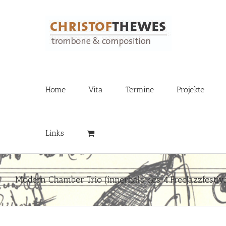
Zum
Inhalt
springen
Home
Vita
Termine
Projekte
Links
Modern Chamber Trio (innerhalb des 4.FreeJazzfestiv