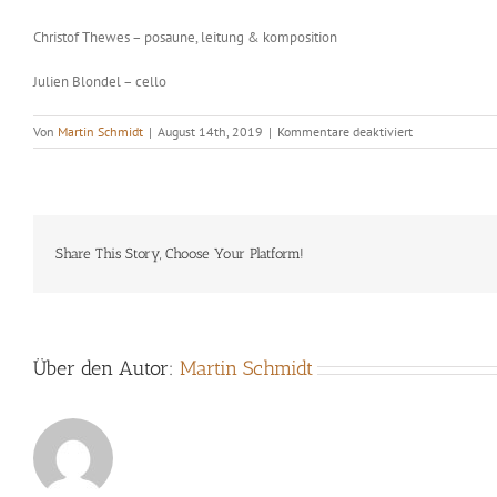
Christof Thewes – posaune, leitung & komposition
Julien Blondel – cello
für
Von
Martin Schmidt
|
August 14th, 2019
|
Kommentare deaktiviert
Modern
Chamber
Trio
(innerhalb
des
4.FreeJazzfesti
Share This Story, Choose Your Platform!
Saarbrücken
)
Über den Autor:
Martin Schmidt