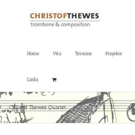
Zum
Inhalt
springen
Home
Vita
Termine
Projekte
Links
Christof Thewes Quartet