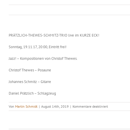
PRÄTZLICH-THEWES-SCHMITZ-T
RIO live im KURZE ECK!
Sonntag, 19.11.17, 20:00, Eintritt frei!
Jazz! – Kompositionen von Christof Thewes.
Christof Thewes – Posaune
Johannes Schmitz – Gitarre
Daniel Prätzlich – Schlagzeug
für
Von
Martin Schmidt
|
August 14th, 2019
|
Kommentare deaktiviert
PRÄTZLICH-
THEWES-
SCHMITZ-
TRIO