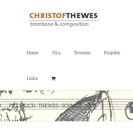
Zum
Inhalt
springen
Home
Vita
Termine
Projekte
Links
PRÄTZLICH-THEWES-SCHMITZ-TRIO