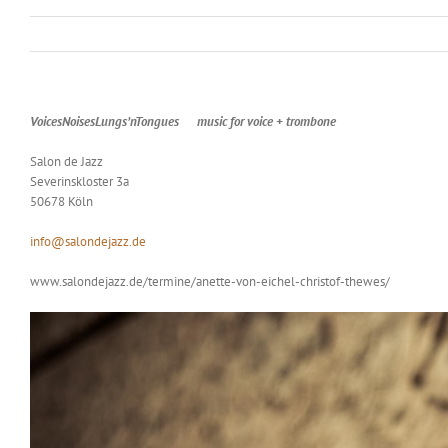
VoicesNoisesLungs’nTongues
music for voice + trombone
Salon de Jazz
Severinskloster 3a
50678 Köln
info@salondejazz.de
www.salondejazz.de/termine/anette-von-eichel-christof-thewes/