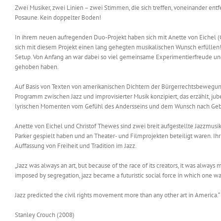
Zwei Musiker, zwei Linien – zwei Stimmen, die sich treffen, voneinander ent
Posaune. Kein doppelter Boden!
In ihrem neuen aufregenden Duo-Projekt haben sich mit Anette von Eichel (G
sich mit diesem Projekt einen lang gehegten musikalischen Wunsch erfülle
Setup. Von Anfang an war dabei so viel gemeinsame Experimentierfreude und m
gehoben haben.
Auf Basis von Texten von amerikanischen Dichtern der Bürgerrechtsbewegung
Programm zwischen Jazz und improvisierter Musik konzipiert, das erzählt, j
lyrischen Momenten vom Gefühl des Andersseins und dem Wunsch nach Geb
Anette von Eichel und Christof Thewes sind zwei breit aufgestellte Jazzmusi
Parker gespielt haben und an Theater- und Filmprojekten beteiligt waren. Ih
Auffassung von Freiheit und Tradition im Jazz.
„Jazz was always an art, but because of the race of its creators, it was alway
imposed by segregation, jazz became a futuristic social force in which one was 
Jazz predicted the civil rights movement more than any other art in America.“
Stanley Crouch (2008)