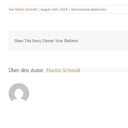
für
Von
Martin Schmidt
|
August 14th, 2019
|
Kommentare deaktiviert
ANETTE
VON
EICHEL
&
CHRISTOF
THEWES-
Share This Story, Choose Your Platform!
VoicesNoisesLu
music
for
voice
+
Über den Autor:
Martin Schmidt